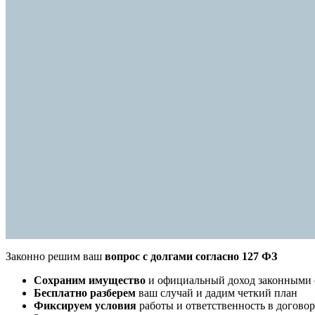
Законно решим ваш
вопрос с долгами согласно 127 ФЗ
Cохраним имущество
и официальный доход законными 
Бесплатно разберем
ваш случай и дадим четкий план
Фиксируем условия
работы и ответственность в договор