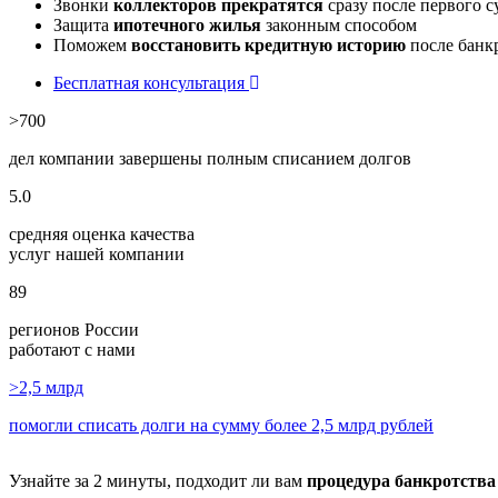
Звонки
коллекторов прекратятся
сразу после первого с
Защита
ипотечного жилья
законным способом
Поможем
восстановить кредитную историю
после банкр
Бесплатная консультация
>700
дел компании завершены полным списанием долгов
5.0
средняя оценка качества
услуг нашей компании
89
регионов России
работают с нами
>2,5
млрд
помогли списать долги на сумму более 2,5 млрд рублей
Узнайте за 2 минуты, подходит ли вам
процедура банкротства