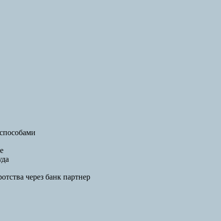
способами
е
уда
отства через банк партнер